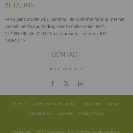
BETALING
Vervolgens sturen wij u per email de proforma factuur met het
verzoek het factuurbedrag over te maken naar: IBAN:
NL49INGB0006152042 t.n.v. Namaste, Leersum. BIC:
INGBNL2A
CONTACT
info@namaste.nl
Sitemap
Algemene voorwaarden
Disclaimer
Actueel
Linkpartners
Cookies
Privacy Policy
copyright © 2026 Namaste. Alle rechten voorbehouden.