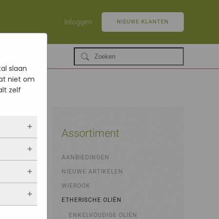
Inloggen
NIEUWE KLANTEN
al slaan
at niet om
lt zelf
Assortiment
ltijd
AANBIEDINGEN
 als jij
NIEUWE ARTIKELEN
opslaan.
ekers
chuwt,
 blijven
WIEROOK
een
. Als je
evulde
ETHERISCHE OLIËN
stieken.
 vindt.
ENKELVOUDIGE OLIËN