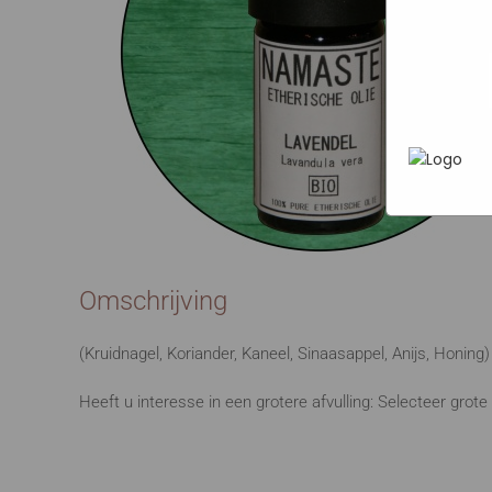
Marketi
In het
P
heen te
uw pers
werken 
wordt g
je brows
adverten
Omschrijving
(Kruidnagel, Koriander, Kaneel, Sinaasappel, Anijs, Honing)
Heeft u interesse in een grotere afvulling: Selecteer gro