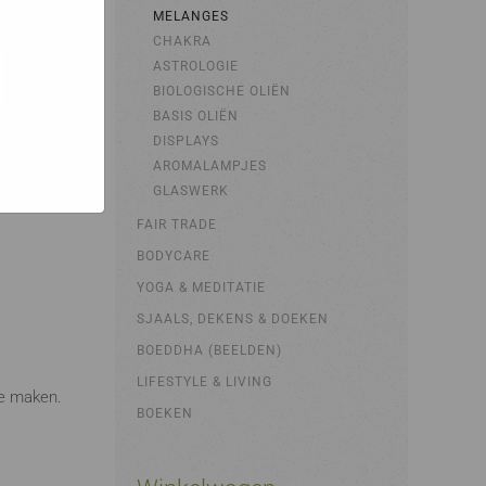
bsites
MELANGES
e hoe zij
ed
CHAKRA
g). Er
ASTROLOGIE
code van
BIOLOGISCHE OLIËN
teeds
BASIS OLIËN
DISPLAYS
AROMALAMPJES
GLASWERK
FAIR TRADE
BODYCARE
YOGA & MEDITATIE
SJAALS, DEKENS & DOEKEN
BOEDDHA (BEELDEN)
LIFESTYLE & LIVING
te maken.
BOEKEN