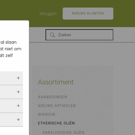
Inloggen
NIEUWE KLANTEN
al slaan
at niet om
lt zelf
Assortiment
ltijd
AANBIEDINGEN
 als jij
NIEUWE ARTIKELEN
opslaan.
ekers
chuwt,
 blijven
WIEROOK
een
. Als je
evulde
ETHERISCHE OLIËN
stieken.
 vindt.
ENKELVOUDIGE OLIËN