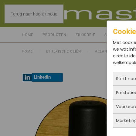
Terug naar hoofdinhoud
Cookie
HOME
PRODUCTEN
FILOSOFIE
SERVICE
CO
Met cookie
we wat inf
HOME
ETHERISCHE OLIËN
MELANGES
VER
directe ide
welke cooki
Linkedin
Strikt no
Prestatie
Deze coo
actief e
Voorkeur
iets doe
Met dez
Je kunt 
vandaan
Marketin
maar da
verbeter
Deze co
persoon
deze co
gegevens