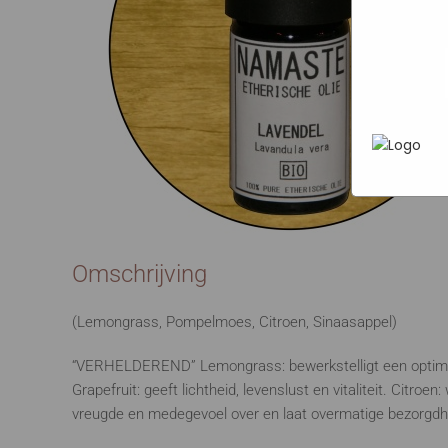
Marketi
In het
P
heen te
uw pers
werken 
wordt g
je brows
adverten
Omschrijving
(Lemongrass, Pompelmoes, Citroen, Sinaasappel)
“VERHELDEREND” Lemongrass: bewerkstelligt een optimisti
Grapefruit: geeft lichtheid, levenslust en vitaliteit. Citr
vreugde en medegevoel over en laat overmatige bezorgdh