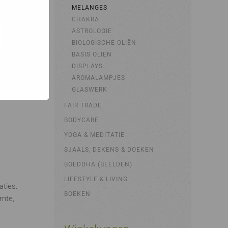
bsites
MELANGES
e hoe zij
ed
CHAKRA
g). Er
ASTROLOGIE
code van
BIOLOGISCHE OLIËN
teeds
BASIS OLIËN
DISPLAYS
AROMALAMPJES
GLASWERK
FAIR TRADE
BODYCARE
YOGA & MEDITATIE
SJAALS, DEKENS & DOEKEN
BOEDDHA (BEELDEN)
LIFESTYLE & LIVING
aties.
BOEKEN
rmte,