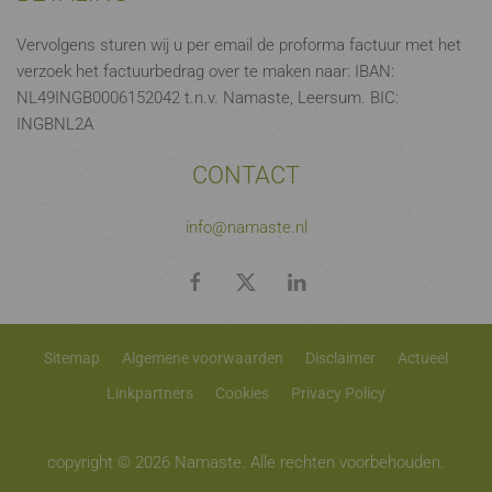
Vervolgens sturen wij u per email de proforma factuur met het
verzoek het factuurbedrag over te maken naar: IBAN:
NL49INGB0006152042 t.n.v. Namaste, Leersum. BIC:
INGBNL2A
CONTACT
info@namaste.nl
Sitemap
Algemene voorwaarden
Disclaimer
Actueel
Linkpartners
Cookies
Privacy Policy
copyright © 2026 Namaste. Alle rechten voorbehouden.