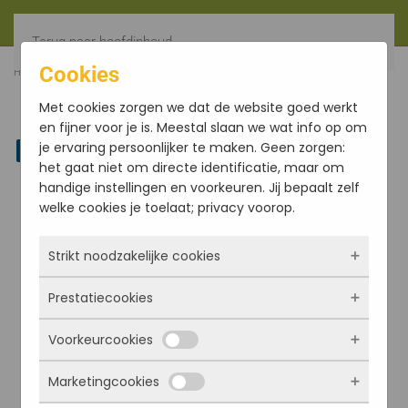
Terug naar hoofdinhoud
Cookies
HOME
ETHERISCHE OLIËN
MELANGES
HORIZON
Met cookies zorgen we dat de website goed werkt
en fijner voor je is. Meestal slaan we wat info op om
je ervaring persoonlijker te maken. Geen zorgen:
Linkedin
het gaat niet om directe identificatie, maar om
handige instellingen en voorkeuren. Jij bepaalt zelf
welke cookies je toelaat; privacy voorop.
Strikt noodzakelijke cookies
Prestatiecookies
Deze cookies zorgen ervoor dat de website
überhaupt werkt. Ze zijn dus altijd actief en
Voorkeurcookies
kunnen niet worden uitgezet. Meestal worden
Met deze cookies zien we hoe vaak onze site
ze alleen geplaatst als jij iets doet, zoals
bezocht wordt, waar bezoekers vandaan
Marketingcookies
inloggen, een formulier invullen of je
komen en welke pagina’s populair zijn. Zo
Deze cookies onthouden jouw voorkeuren.
privacyvoorkeuren opslaan. Je kunt je browser
kunnen we de website blijven verbeteren.