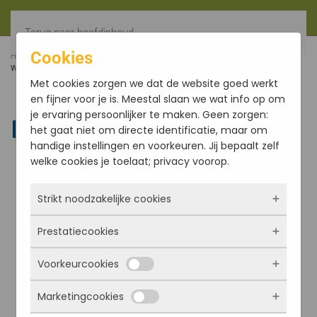
Terug naar hoofdinhoud
Cookies
HOME
WIEROOK
WIEROOKHOUDERS
WIEROOKHOUDER ZEEPSTEEN GRIJS MET ZEEF
Met cookies zorgen we dat de website goed werkt
en fijner voor je is. Meestal slaan we wat info op om
je ervaring persoonlijker te maken. Geen zorgen:
Linkedin
het gaat niet om directe identificatie, maar om
handige instellingen en voorkeuren. Jij bepaalt zelf
welke cookies je toelaat; privacy voorop.
Strikt noodzakelijke cookies
Prestatiecookies
Deze cookies zorgen ervoor dat de website
überhaupt werkt. Ze zijn dus altijd actief en
Voorkeurcookies
kunnen niet worden uitgezet. Meestal worden
Met deze cookies zien we hoe vaak onze site
ze alleen geplaatst als jij iets doet, zoals
bezocht wordt, waar bezoekers vandaan
Marketingcookies
inloggen, een formulier invullen of je
komen en welke pagina’s populair zijn. Zo
Deze cookies onthouden jouw voorkeuren.
privacyvoorkeuren opslaan. Je kunt je browser
kunnen we de website blijven verbeteren.