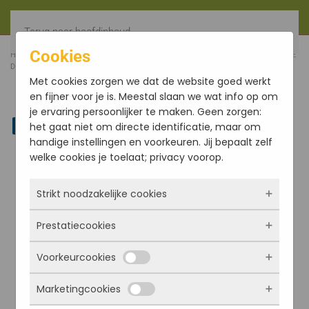
Terug naar hoofdinhoud
Cookies
HOME
WIEROOK
ENCENS D'AUROVILLE
OVERIGE E
D'A
LILY OF THE VALLEY E D´A GEURKAARSEN Ø 8,5CM, LILA
Met cookies zorgen we dat de website goed werkt
en fijner voor je is. Meestal slaan we wat info op om
je ervaring persoonlijker te maken. Geen zorgen:
Linkedin
het gaat niet om directe identificatie, maar om
handige instellingen en voorkeuren. Jij bepaalt zelf
welke cookies je toelaat; privacy voorop.
Strikt noodzakelijke cookies
Prestatiecookies
Deze cookies zorgen ervoor dat de website
überhaupt werkt. Ze zijn dus altijd actief en
Voorkeurcookies
kunnen niet worden uitgezet. Meestal worden
Met deze cookies zien we hoe vaak onze site
ze alleen geplaatst als jij iets doet, zoals
bezocht wordt, waar bezoekers vandaan
Marketingcookies
inloggen, een formulier invullen of je
komen en welke pagina’s populair zijn. Zo
Deze cookies onthouden jouw voorkeuren.
privacyvoorkeuren opslaan. Je kunt je browser
kunnen we de website blijven verbeteren.