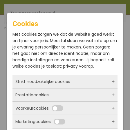
Terug naar hoofdinhoud
Cookies
HOME
MENU ITEM FOR CATEGORY LISTING MODULE VM-
FALLBACK
Met cookies zorgen we dat de website goed werkt
en fijner voor je is. Meestal slaan we wat info op om
je ervaring persoonlijker te maken. Geen zorgen:
het gaat niet om directe identificatie, maar om
handige instellingen en voorkeuren. Jij bepaalt zelf
welke cookies je toelaat; privacy voorop.
Strikt noodzakelijke cookies
Prestatiecookies
Deze cookies zorgen ervoor dat de website
Acties en aanbiedingen
überhaupt werkt. Ze zijn dus altijd actief en
Voorkeurcookies
kunnen niet worden uitgezet. Meestal worden
Met deze cookies zien we hoe vaak onze site
ze alleen geplaatst als jij iets doet, zoals
bezocht wordt, waar bezoekers vandaan
Marketingcookies
inloggen, een formulier invullen of je
komen en welke pagina’s populair zijn. Zo
Deze cookies onthouden jouw voorkeuren.
privacyvoorkeuren opslaan. Je kunt je browser
kunnen we de website blijven verbeteren.