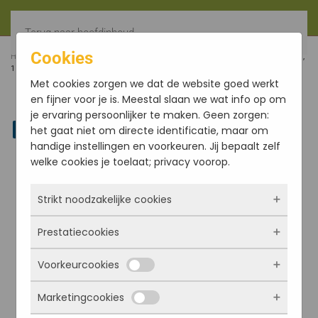
Terug naar hoofdinhoud
Cookies
HOME
FILTER
ZILVEREN SYMBOOL VAN SRI AUROBINDO,
16MM, GEWICHT 1,5 GRAM
Met cookies zorgen we dat de website goed werkt
en fijner voor je is. Meestal slaan we wat info op om
je ervaring persoonlijker te maken. Geen zorgen:
Linkedin
het gaat niet om directe identificatie, maar om
handige instellingen en voorkeuren. Jij bepaalt zelf
welke cookies je toelaat; privacy voorop.
Strikt noodzakelijke cookies
Prestatiecookies
Deze cookies zorgen ervoor dat de website
überhaupt werkt. Ze zijn dus altijd actief en
Voorkeurcookies
kunnen niet worden uitgezet. Meestal worden
Met deze cookies zien we hoe vaak onze site
ze alleen geplaatst als jij iets doet, zoals
bezocht wordt, waar bezoekers vandaan
Marketingcookies
inloggen, een formulier invullen of je
komen en welke pagina’s populair zijn. Zo
Deze cookies onthouden jouw voorkeuren.
privacyvoorkeuren opslaan. Je kunt je browser
kunnen we de website blijven verbeteren.