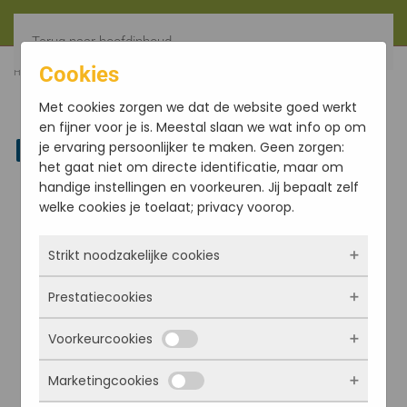
Terug naar hoofdinhoud
Cookies
HOME
FILTER
MOTHER’S AGENDA DEEL 12, SATPREM
Met cookies zorgen we dat de website goed werkt
en fijner voor je is. Meestal slaan we wat info op om
je ervaring persoonlijker te maken. Geen zorgen:
Linkedin
het gaat niet om directe identificatie, maar om
handige instellingen en voorkeuren. Jij bepaalt zelf
welke cookies je toelaat; privacy voorop.
Strikt noodzakelijke cookies
Prestatiecookies
Deze cookies zorgen ervoor dat de website
überhaupt werkt. Ze zijn dus altijd actief en
Voorkeurcookies
kunnen niet worden uitgezet. Meestal worden
Met deze cookies zien we hoe vaak onze site
ze alleen geplaatst als jij iets doet, zoals
bezocht wordt, waar bezoekers vandaan
Marketingcookies
inloggen, een formulier invullen of je
komen en welke pagina’s populair zijn. Zo
Deze cookies onthouden jouw voorkeuren.
privacyvoorkeuren opslaan. Je kunt je browser
kunnen we de website blijven verbeteren.