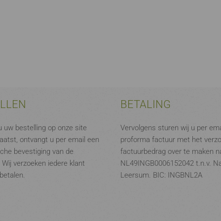
ELLEN
BETALING
 uw bestelling op onze site
Vervolgens sturen wij u per ema
aatst, ontvangt u per email een
proforma factuur met het verz
che bevestiging van de
factuurbedrag over te maken na
. Wij verzoeken iedere klant
NL49INGB0006152042 t.n.v. N
 betalen.
Leersum. BIC: INGBNL2A