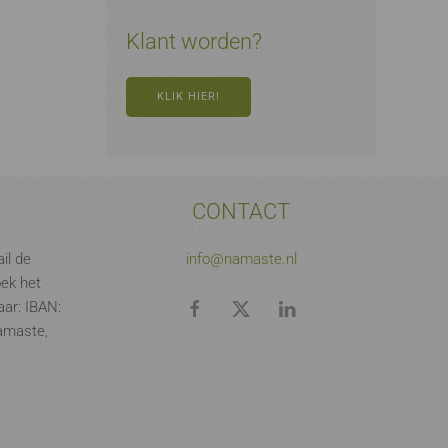
Klant worden?
KLIK HIER!
CONTACT
il de
info@namaste.nl
oek het
ar: IBAN:
amaste,