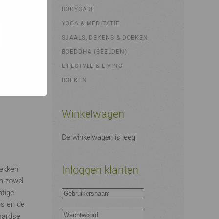
bsites
e hoe zij
BODYCARE
ed
g). Er
YOGA & MEDITATIE
code van
SJAALS, DEKENS & DOEKEN
teeds
BOEDDHA (BEELDEN)
LIFESTYLE & LIVING
BOEKEN
Winkelwagen
De winkelwagen is leeg
Inloggen klanten
rekken
jn zowel
htige
ns en de
 aardse