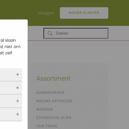
Inloggen
NIEUWE KLANTEN
al slaan
at niet om
lt zelf
Assortiment
r
ltijd
AANBIEDINGEN
 als jij
NIEUWE ARTIKELEN
opslaan.
ekers
chuwt,
 blijven
WIEROOK
een
. Als je
evulde
ETHERISCHE OLIËN
stieken.
 vindt.
FAIR TRADE