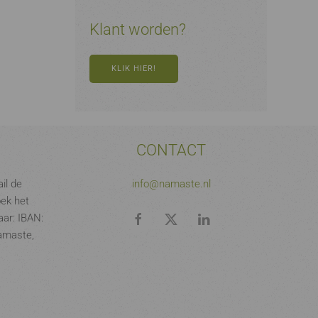
Klant worden?
KLIK HIER!
CONTACT
il de
info@namaste.nl
oek het
ar: IBAN:
amaste,