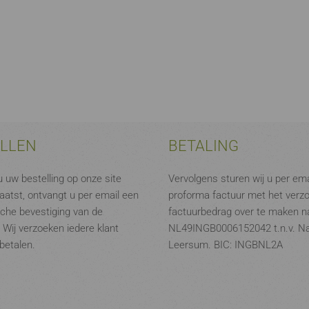
ELLEN
BETALING
 uw bestelling op onze site
Vervolgens sturen wij u per ema
aatst, ontvangt u per email een
proforma factuur met het verz
che bevestiging van de
factuurbedrag over te maken na
. Wij verzoeken iedere klant
NL49INGB0006152042 t.n.v. N
 betalen.
Leersum. BIC: INGBNL2A