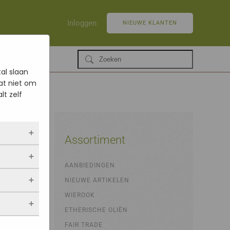
Inloggen
NIEUWE KLANTEN
al slaan
at niet om
lt zelf
Assortiment
ltijd
AANBIEDINGEN
 als jij
NIEUWE ARTIKELEN
opslaan.
ekers
chuwt,
 blijven
WIEROOK
een
. Als je
evulde
ETHERISCHE OLIËN
stieken.
 vindt.
FAIR TRADE