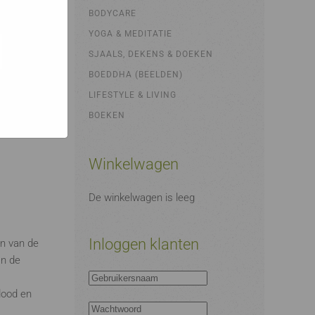
bsites
e hoe zij
BODYCARE
ed
g). Er
YOGA & MEDITATIE
code van
SJAALS, DEKENS & DOEKEN
teeds
BOEDDHA (BEELDEN)
LIFESTYLE & LIVING
BOEKEN
Winkelwagen
De winkelwagen is leeg
Inloggen klanten
en van de
an de
dood en