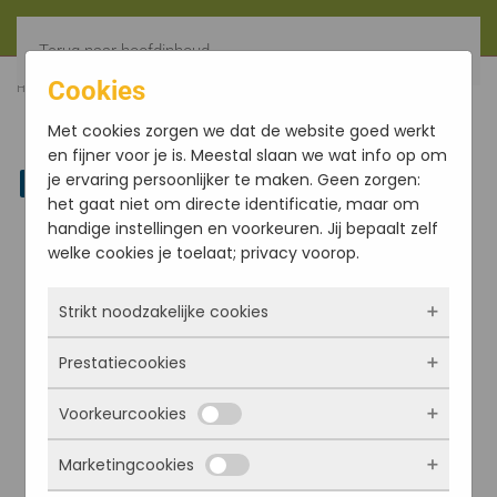
Terug naar hoofdinhoud
Cookies
HOME
FILTER
WINDGONG MET DOLFIJN MINI
Met cookies zorgen we dat de website goed werkt
en fijner voor je is. Meestal slaan we wat info op om
je ervaring persoonlijker te maken. Geen zorgen:
Linkedin
het gaat niet om directe identificatie, maar om
handige instellingen en voorkeuren. Jij bepaalt zelf
welke cookies je toelaat; privacy voorop.
Strikt noodzakelijke cookies
Prestatiecookies
Deze cookies zorgen ervoor dat de website
überhaupt werkt. Ze zijn dus altijd actief en
Voorkeurcookies
kunnen niet worden uitgezet. Meestal worden
Met deze cookies zien we hoe vaak onze site
ze alleen geplaatst als jij iets doet, zoals
bezocht wordt, waar bezoekers vandaan
Marketingcookies
inloggen, een formulier invullen of je
komen en welke pagina’s populair zijn. Zo
Deze cookies onthouden jouw voorkeuren.
privacyvoorkeuren opslaan. Je kunt je browser
kunnen we de website blijven verbeteren.