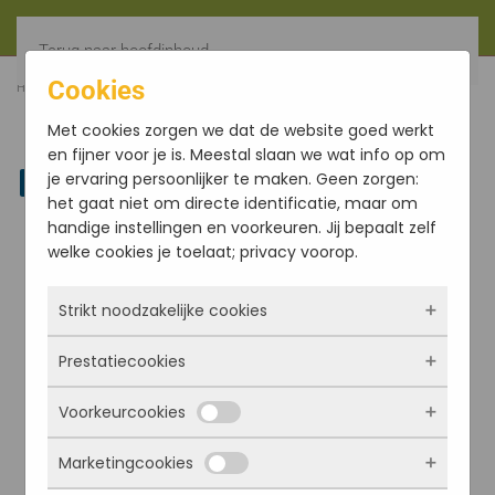
Terug naar hoofdinhoud
Cookies
HOME
FILTER
LAVENDER AUROSHIKHA KEGELS (5)
Met cookies zorgen we dat de website goed werkt
en fijner voor je is. Meestal slaan we wat info op om
je ervaring persoonlijker te maken. Geen zorgen:
Linkedin
het gaat niet om directe identificatie, maar om
handige instellingen en voorkeuren. Jij bepaalt zelf
welke cookies je toelaat; privacy voorop.
Strikt noodzakelijke cookies
Prestatiecookies
Deze cookies zorgen ervoor dat de website
überhaupt werkt. Ze zijn dus altijd actief en
Voorkeurcookies
kunnen niet worden uitgezet. Meestal worden
Met deze cookies zien we hoe vaak onze site
ze alleen geplaatst als jij iets doet, zoals
bezocht wordt, waar bezoekers vandaan
Marketingcookies
inloggen, een formulier invullen of je
komen en welke pagina’s populair zijn. Zo
Deze cookies onthouden jouw voorkeuren.
privacyvoorkeuren opslaan. Je kunt je browser
kunnen we de website blijven verbeteren.