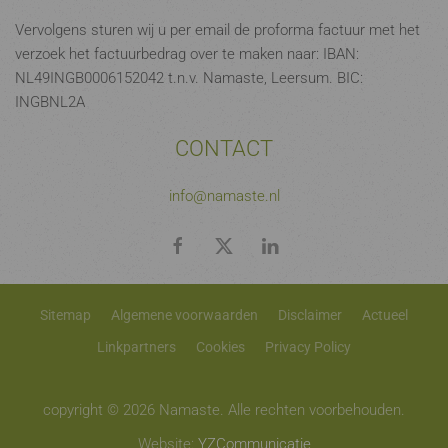
Vervolgens sturen wij u per email de proforma factuur met het
verzoek het factuurbedrag over te maken naar: IBAN:
NL49INGB0006152042 t.n.v. Namaste, Leersum. BIC:
INGBNL2A
CONTACT
info@namaste.nl
Sitemap
Algemene voorwaarden
Disclaimer
Actueel
Linkpartners
Cookies
Privacy Policy
copyright © 2026 Namaste. Alle rechten voorbehouden.
Website:
YZCommunicatie