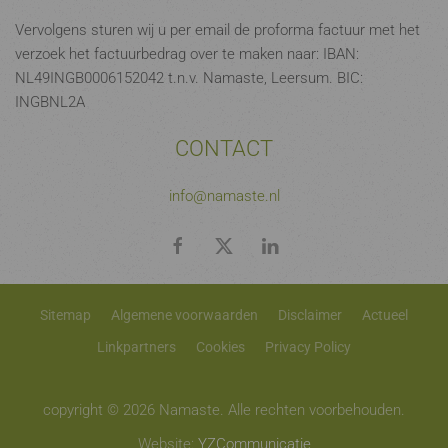
Vervolgens sturen wij u per email de proforma factuur met het
verzoek het factuurbedrag over te maken naar: IBAN:
NL49INGB0006152042 t.n.v. Namaste, Leersum. BIC:
INGBNL2A
CONTACT
info@namaste.nl
Sitemap
Algemene voorwaarden
Disclaimer
Actueel
Linkpartners
Cookies
Privacy Policy
copyright © 2026 Namaste. Alle rechten voorbehouden.
Website:
YZCommunicatie