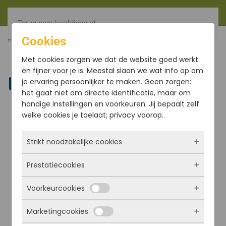
Terug naar hoofdinhoud
Cookies
HOME
FILTER
JASMINE AUROSHIKHA KEGELS (5)
Met cookies zorgen we dat de website goed werkt
en fijner voor je is. Meestal slaan we wat info op om
je ervaring persoonlijker te maken. Geen zorgen:
Linkedin
het gaat niet om directe identificatie, maar om
handige instellingen en voorkeuren. Jij bepaalt zelf
welke cookies je toelaat; privacy voorop.
Strikt noodzakelijke cookies
Prestatiecookies
Deze cookies zorgen ervoor dat de website
überhaupt werkt. Ze zijn dus altijd actief en
Voorkeurcookies
kunnen niet worden uitgezet. Meestal worden
Met deze cookies zien we hoe vaak onze site
ze alleen geplaatst als jij iets doet, zoals
bezocht wordt, waar bezoekers vandaan
Marketingcookies
inloggen, een formulier invullen of je
komen en welke pagina’s populair zijn. Zo
Deze cookies onthouden jouw voorkeuren.
privacyvoorkeuren opslaan. Je kunt je browser
kunnen we de website blijven verbeteren.