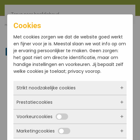
Terug naar hoofdinhoud
Cookies
HOME
FILTER
SINAASAPPEL (CONV.)
Met cookies zorgen we dat de website goed werkt
en fijner voor je is. Meestal slaan we wat info op om
je ervaring persoonlijker te maken. Geen zorgen:
Linkedin
het gaat niet om directe identificatie, maar om
handige instellingen en voorkeuren. Jij bepaalt zelf
welke cookies je toelaat; privacy voorop.
Strikt noodzakelijke cookies
Prestatiecookies
Deze cookies zorgen ervoor dat de website
überhaupt werkt. Ze zijn dus altijd actief en
Voorkeurcookies
kunnen niet worden uitgezet. Meestal worden
Met deze cookies zien we hoe vaak onze site
ze alleen geplaatst als jij iets doet, zoals
bezocht wordt, waar bezoekers vandaan
Marketingcookies
inloggen, een formulier invullen of je
komen en welke pagina’s populair zijn. Zo
Deze cookies onthouden jouw voorkeuren.
privacyvoorkeuren opslaan. Je kunt je browser
kunnen we de website blijven verbeteren.