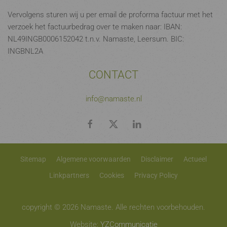
Vervolgens sturen wij u per email de proforma factuur met het
verzoek het factuurbedrag over te maken naar: IBAN:
NL49INGB0006152042 t.n.v. Namaste, Leersum. BIC:
INGBNL2A
CONTACT
info@namaste.nl
Sitemap
Algemene voorwaarden
Disclaimer
Actueel
Linkpartners
Cookies
Privacy Policy
copyright © 2026 Namaste. Alle rechten voorbehouden.
Website:
YZCommunicatie