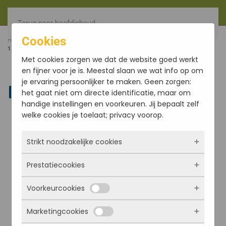
Terug naar hoofdinhoud
Cookies
HOME
FILTER
X-MAS NIGHT MADDIPAL CENTENARY
10GR (10X10GR)
Met cookies zorgen we dat de website goed werkt
en fijner voor je is. Meestal slaan we wat info op om
je ervaring persoonlijker te maken. Geen zorgen:
Linkedin
het gaat niet om directe identificatie, maar om
handige instellingen en voorkeuren. Jij bepaalt zelf
welke cookies je toelaat; privacy voorop.
Strikt noodzakelijke cookies
Prestatiecookies
Deze cookies zorgen ervoor dat de website
überhaupt werkt. Ze zijn dus altijd actief en
Voorkeurcookies
kunnen niet worden uitgezet. Meestal worden
Met deze cookies zien we hoe vaak onze site
ze alleen geplaatst als jij iets doet, zoals
bezocht wordt, waar bezoekers vandaan
Marketingcookies
inloggen, een formulier invullen of je
komen en welke pagina’s populair zijn. Zo
Deze cookies onthouden jouw voorkeuren.
privacyvoorkeuren opslaan. Je kunt je browser
kunnen we de website blijven verbeteren.