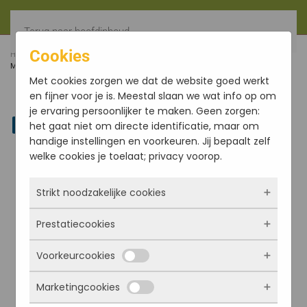
Terug naar hoofdinhoud
Cookies
HOME
FILTER
TARA GROENE ZITTEND MET AURA,
MESSING 24CM
Met cookies zorgen we dat de website goed werkt
en fijner voor je is. Meestal slaan we wat info op om
je ervaring persoonlijker te maken. Geen zorgen:
Linkedin
het gaat niet om directe identificatie, maar om
handige instellingen en voorkeuren. Jij bepaalt zelf
welke cookies je toelaat; privacy voorop.
Strikt noodzakelijke cookies
Prestatiecookies
Deze cookies zorgen ervoor dat de website
überhaupt werkt. Ze zijn dus altijd actief en
Voorkeurcookies
kunnen niet worden uitgezet. Meestal worden
Met deze cookies zien we hoe vaak onze site
ze alleen geplaatst als jij iets doet, zoals
bezocht wordt, waar bezoekers vandaan
Marketingcookies
inloggen, een formulier invullen of je
komen en welke pagina’s populair zijn. Zo
Deze cookies onthouden jouw voorkeuren.
privacyvoorkeuren opslaan. Je kunt je browser
kunnen we de website blijven verbeteren.