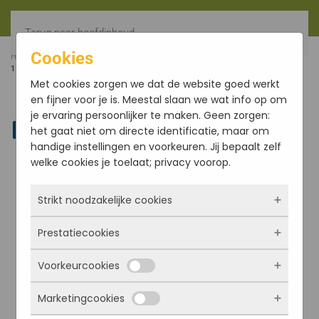
Terug naar hoofdinhoud
Cookies
HOME
FILTER
BEUKEN HOUTEN DISPLAY VOOR 12 X 4
10ML FLESJES
Met cookies zorgen we dat de website goed werkt
en fijner voor je is. Meestal slaan we wat info op om
je ervaring persoonlijker te maken. Geen zorgen:
Linkedin
het gaat niet om directe identificatie, maar om
handige instellingen en voorkeuren. Jij bepaalt zelf
welke cookies je toelaat; privacy voorop.
Strikt noodzakelijke cookies
Prestatiecookies
Deze cookies zorgen ervoor dat de website
überhaupt werkt. Ze zijn dus altijd actief en
Voorkeurcookies
kunnen niet worden uitgezet. Meestal worden
Met deze cookies zien we hoe vaak onze site
ze alleen geplaatst als jij iets doet, zoals
bezocht wordt, waar bezoekers vandaan
Marketingcookies
inloggen, een formulier invullen of je
komen en welke pagina’s populair zijn. Zo
Deze cookies onthouden jouw voorkeuren.
privacyvoorkeuren opslaan. Je kunt je browser
kunnen we de website blijven verbeteren.