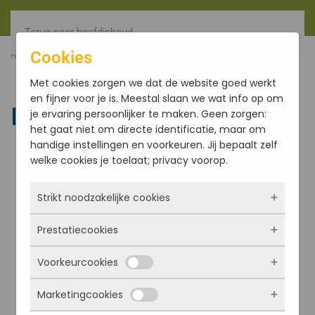
Terug naar hoofdinhoud
Cookies
HOME
FILTER
VIRGO, MAAGD
Met cookies zorgen we dat de website goed werkt
en fijner voor je is. Meestal slaan we wat info op om
je ervaring persoonlijker te maken. Geen zorgen:
Linkedin
het gaat niet om directe identificatie, maar om
handige instellingen en voorkeuren. Jij bepaalt zelf
welke cookies je toelaat; privacy voorop.
Strikt noodzakelijke cookies
Prestatiecookies
Deze cookies zorgen ervoor dat de website
überhaupt werkt. Ze zijn dus altijd actief en
Voorkeurcookies
kunnen niet worden uitgezet. Meestal worden
Met deze cookies zien we hoe vaak onze site
ze alleen geplaatst als jij iets doet, zoals
bezocht wordt, waar bezoekers vandaan
Marketingcookies
inloggen, een formulier invullen of je
komen en welke pagina’s populair zijn. Zo
Deze cookies onthouden jouw voorkeuren.
privacyvoorkeuren opslaan. Je kunt je browser
kunnen we de website blijven verbeteren.