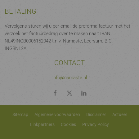
BETALING
Vervolgens sturen wij u per email de proforma factuur met het
verzoek het factuurbedrag over te maken naar: IBAN:
NL49INGB0006152042 t.n.v. Namaste, Leersum. BIC:
INGBNL2A
CONTACT
info@namaste.nl
Sitemap
Algemene voorwaarden
Disclaimer
Actueel
Linkpartners
Cookies
Privacy Policy