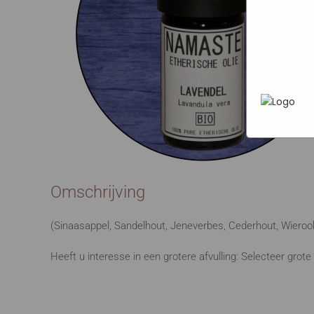
Marketi
In het
P
heen te
uw pers
werken 
wordt g
je brows
adverten
Omschrijving
(Sinaasappel, Sandelhout, Jeneverbes, Cederhout, Wierook,
Heeft u interesse in een grotere afvulling: Selecteer gro