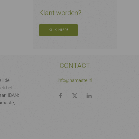
Klant worden?
KLIK HIER!
CONTACT
il de
info@namaste.nl
oek het
ar: IBAN:
amaste,