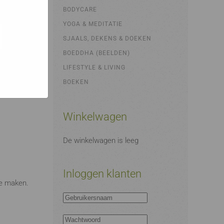
bsites
e hoe zij
BODYCARE
ed
g). Er
YOGA & MEDITATIE
code van
SJAALS, DEKENS & DOEKEN
teeds
BOEDDHA (BEELDEN)
LIFESTYLE & LIVING
BOEKEN
Winkelwagen
De winkelwagen is leeg
Inloggen klanten
te maken.