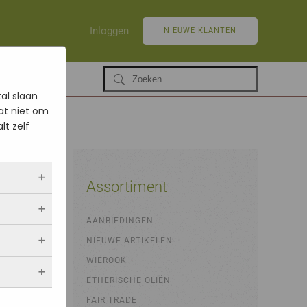
Inloggen
NIEUWE KLANTEN
al slaan
at niet om
lt zelf
Assortiment
ltijd
AANBIEDINGEN
 als jij
NIEUWE ARTIKELEN
opslaan.
ekers
chuwt,
 blijven
WIEROOK
een
. Als je
evulde
ETHERISCHE OLIËN
stieken.
 vindt.
FAIR TRADE