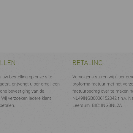
ELLEN
BETALING
 uw bestelling op onze site
Vervolgens sturen wij u per ema
aatst, ontvangt u per email een
proforma factuur met het verz
che bevestiging van de
factuurbedrag over te maken na
. Wij verzoeken iedere klant
NL49INGB0006152042 t.n.v. N
 betalen.
Leersum. BIC: INGBNL2A