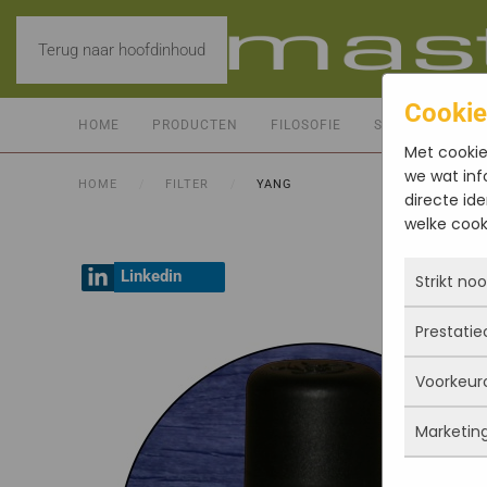
Terug naar hoofdinhoud
Cookie
HOME
PRODUCTEN
FILOSOFIE
SERVICE
CO
Met cookie
we wat inf
HOME
FILTER
YANG
directe ide
welke cooki
Linkedin
Strikt no
Prestatie
Deze coo
actief e
Voorkeur
iets doe
Met dez
Je kunt 
vandaan
Marketin
maar da
verbeter
Deze co
persoon
deze co
gegevens