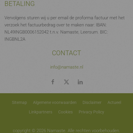
BETALING
Vervolgens sturen wij u per email de proforma factuur met het
verzoek het factuurbedrag over te maken naar: IBAN:
NL49INGB0006152042 t.n.v. Namaste, Leersum. BIC:
INGBNL2A
CONTACT
info@namaste.nl
Sitemap
Algemene voorwaarden
Disclaimer
Actueel
Linkpartners
Cookies
Privacy Policy
copyright © 2026 Namaste. Alle rechten voorbehouden.