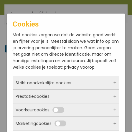
Terug naar hoofdinhoud
Cookies
HOME
FILTER
1001 NACHT
Met cookies zorgen we dat de website goed werkt
en fijner voor je is. Meestal slaan we wat info op om
je ervaring persoonlijker te maken. Geen zorgen:
Linkedin
het gaat niet om directe identificatie, maar om
handige instellingen en voorkeuren. Jij bepaalt zelf
welke cookies je toelaat; privacy voorop.
Strikt noodzakelijke cookies
Prestatiecookies
Deze cookies zorgen ervoor dat de website
überhaupt werkt. Ze zijn dus altijd actief en
Voorkeurcookies
kunnen niet worden uitgezet. Meestal worden
Met deze cookies zien we hoe vaak onze site
ze alleen geplaatst als jij iets doet, zoals
bezocht wordt, waar bezoekers vandaan
Marketingcookies
inloggen, een formulier invullen of je
komen en welke pagina’s populair zijn. Zo
Deze cookies onthouden jouw voorkeuren.
privacyvoorkeuren opslaan. Je kunt je browser
kunnen we de website blijven verbeteren.