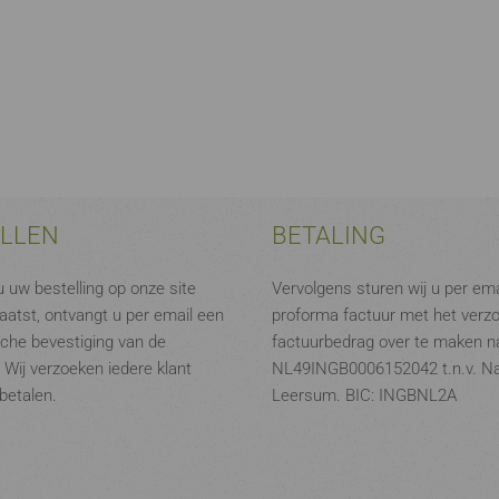
ELLEN
BETALING
 uw bestelling op onze site
Vervolgens sturen wij u per ema
aatst, ontvangt u per email een
proforma factuur met het verz
che bevestiging van de
factuurbedrag over te maken na
. Wij verzoeken iedere klant
NL49INGB0006152042 t.n.v. N
 betalen.
Leersum. BIC: INGBNL2A