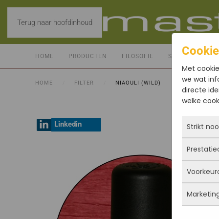
Terug naar hoofdinhoud
Cookie
HOME
PRODUCTEN
FILOSOFIE
SERVICE
CO
Met cookie
we wat inf
HOME
FILTER
NIAOULI (WILD)
directe ide
welke cooki
Linkedin
Strikt no
Prestatie
Deze coo
actief e
Voorkeur
iets doe
Met dez
Je kunt 
vandaan
Marketin
maar da
verbeter
Deze co
persoon
deze co
gegevens