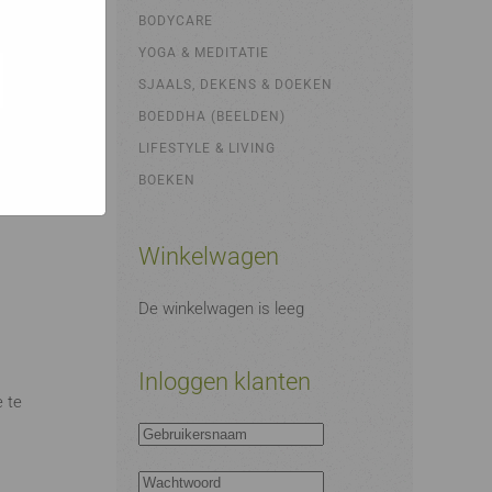
bsites
e hoe zij
BODYCARE
ed
g). Er
YOGA & MEDITATIE
code van
SJAALS, DEKENS & DOEKEN
teeds
BOEDDHA (BEELDEN)
LIFESTYLE & LIVING
BOEKEN
Winkelwagen
De winkelwagen is leeg
Inloggen klanten
e te