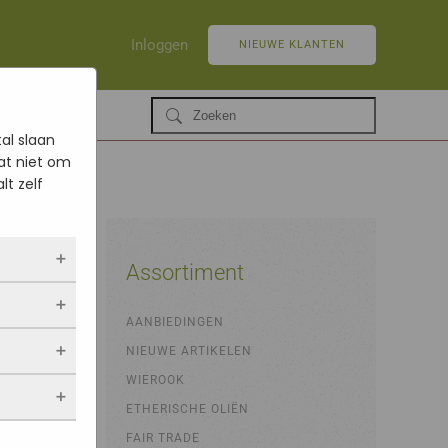
Inloggen
NIEUWE KLANTEN
al slaan
at niet om
lt zelf
Assortiment
ltijd
AANBIEDINGEN
 als jij
NIEUWE ARTIKELEN
opslaan.
ekers
chuwt,
 blijven
WIEROOK
een
. Als je
evulde
ETHERISCHE OLIËN
stieken.
 vindt.
FAIR TRADE