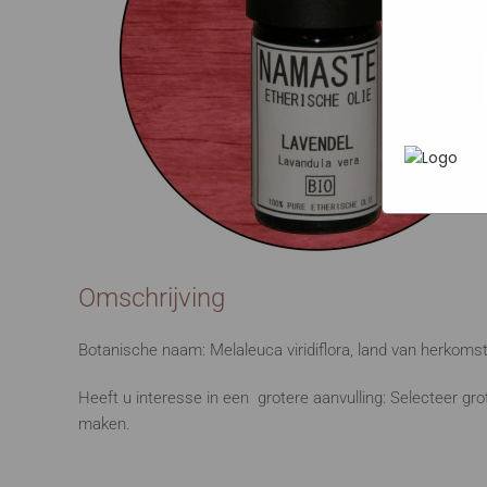
Marketi
In het
P
heen te
uw pers
werken 
wordt g
je brows
adverten
Omschrijving
Botanische naam: Melaleuca viridiflora, land van herkoms
Heeft u interesse in een grotere aanvulling: Selecteer gr
maken.