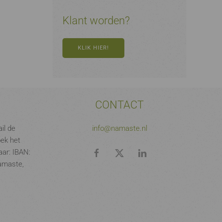
Klant worden?
KLIK HIER!
CONTACT
il de
info@namaste.nl
oek het
ar: IBAN:
amaste,