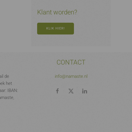
Klant worden?
KLIK HIER!
CONTACT
il de
info@namaste.nl
oek het
ar: IBAN:
amaste,