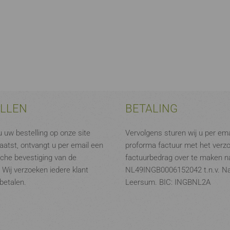
ELLEN
BETALING
 uw bestelling op onze site
Vervolgens sturen wij u per ema
aatst, ontvangt u per email een
proforma factuur met het verz
che bevestiging van de
factuurbedrag over te maken na
. Wij verzoeken iedere klant
NL49INGB0006152042 t.n.v. N
 betalen.
Leersum. BIC: INGBNL2A