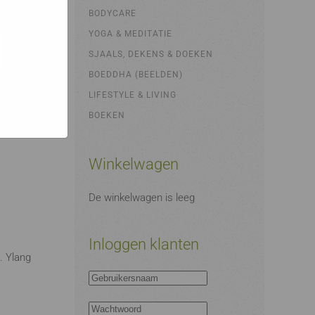
bsites
e hoe zij
BODYCARE
ed
g). Er
YOGA & MEDITATIE
code van
SJAALS, DEKENS & DOEKEN
teeds
BOEDDHA (BEELDEN)
LIFESTYLE & LIVING
BOEKEN
Winkelwagen
De winkelwagen is leeg
Inloggen klanten
. Ylang