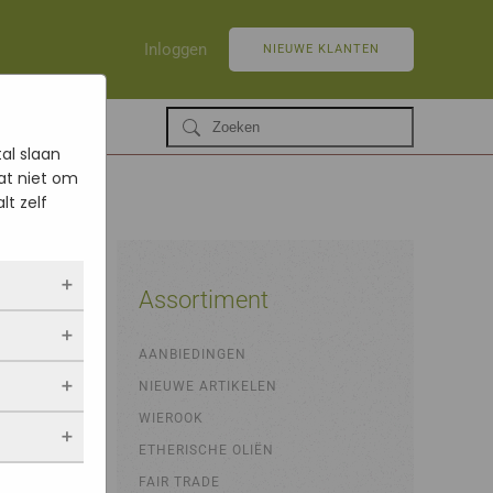
Inloggen
NIEUWE KLANTEN
al slaan
at niet om
lt zelf
Assortiment
10gr
ltijd
AANBIEDINGEN
 als jij
NIEUWE ARTIKELEN
opslaan.
ekers
chuwt,
 blijven
WIEROOK
een
. Als je
evulde
ETHERISCHE OLIËN
stieken.
 vindt.
FAIR TRADE