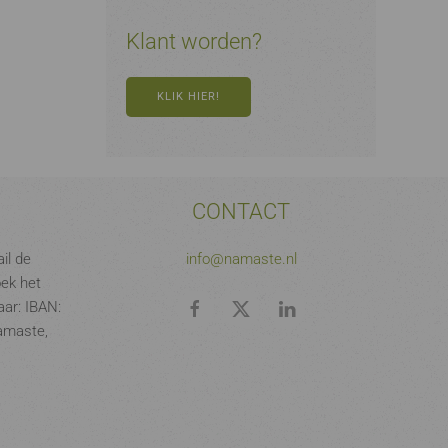
Klant worden?
KLIK HIER!
CONTACT
il de
info@namaste.nl
oek het
ar: IBAN:
amaste,