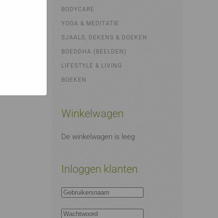
bsites
e hoe zij
BODYCARE
ed
g). Er
YOGA & MEDITATIE
code van
SJAALS, DEKENS & DOEKEN
teeds
BOEDDHA (BEELDEN)
LIFESTYLE & LIVING
BOEKEN
Winkelwagen
De winkelwagen is leeg
Inloggen klanten