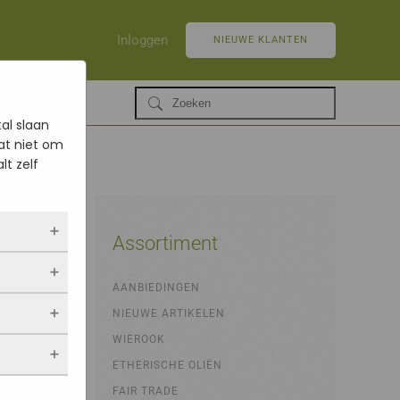
Inloggen
NIEUWE KLANTEN
al slaan
at niet om
lt zelf
Assortiment
ltijd
AANBIEDINGEN
 als jij
NIEUWE ARTIKELEN
opslaan.
ekers
chuwt,
 blijven
WIEROOK
een
. Als je
evulde
ETHERISCHE OLIËN
stieken.
 vindt.
FAIR TRADE