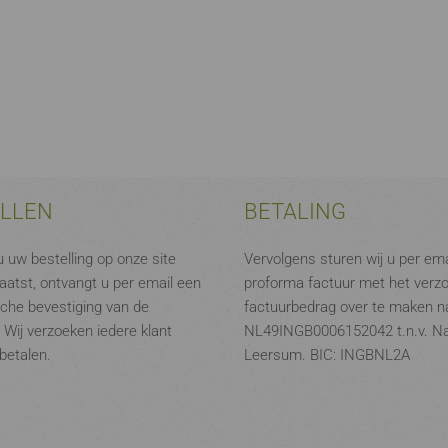
ELLEN
BETALING
 uw bestelling op onze site
Vervolgens sturen wij u per ema
aatst, ontvangt u per email een
proforma factuur met het verz
che bevestiging van de
factuurbedrag over te maken na
. Wij verzoeken iedere klant
NL49INGB0006152042 t.n.v. N
 betalen.
Leersum. BIC: INGBNL2A