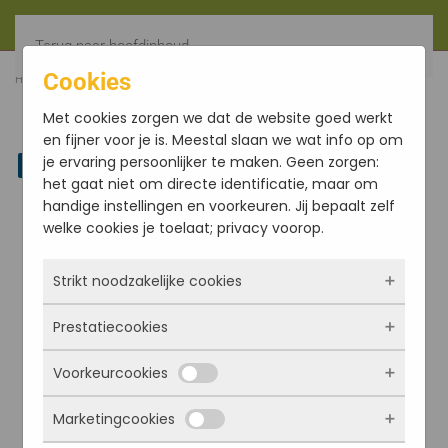
Terug naar hoofdinhoud
Cookies
HOME
FILTER
TONGSCHRAPER, ROESTVRIJ STAAL
Met cookies zorgen we dat de website goed werkt
en fijner voor je is. Meestal slaan we wat info op om
je ervaring persoonlijker te maken. Geen zorgen:
Linkedin
het gaat niet om directe identificatie, maar om
handige instellingen en voorkeuren. Jij bepaalt zelf
welke cookies je toelaat; privacy voorop.
Strikt noodzakelijke cookies
Prestatiecookies
Deze cookies zorgen ervoor dat de website
überhaupt werkt. Ze zijn dus altijd actief en
Voorkeurcookies
kunnen niet worden uitgezet. Meestal worden
Met deze cookies zien we hoe vaak onze site
ze alleen geplaatst als jij iets doet, zoals
bezocht wordt, waar bezoekers vandaan
Marketingcookies
inloggen, een formulier invullen of je
komen en welke pagina’s populair zijn. Zo
Deze cookies onthouden jouw voorkeuren.
privacyvoorkeuren opslaan. Je kunt je browser
kunnen we de website blijven verbeteren.