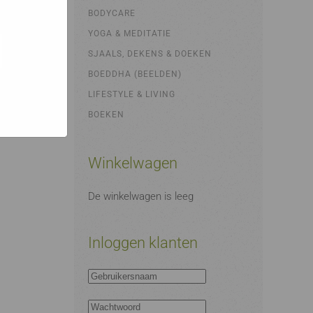
bsites
e hoe zij
BODYCARE
ed
g). Er
YOGA & MEDITATIE
code van
SJAALS, DEKENS & DOEKEN
teeds
BOEDDHA (BEELDEN)
LIFESTYLE & LIVING
BOEKEN
Winkelwagen
De winkelwagen is leeg
Inloggen klanten