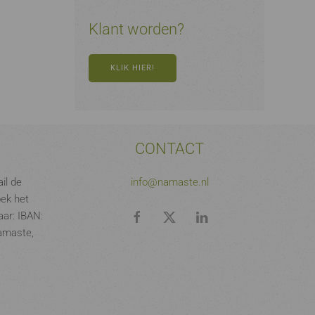
Klant worden?
KLIK HIER!
CONTACT
il de
info@namaste.nl
oek het
ar: IBAN:
amaste,