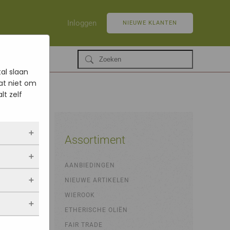
Inloggen
NIEUWE KLANTEN
al slaan
at niet om
lt zelf
Assortiment
ruim
ltijd
AANBIEDINGEN
 als jij
NIEUWE ARTIKELEN
opslaan.
ekers
chuwt,
 blijven
WIEROOK
een
. Als je
evulde
ETHERISCHE OLIËN
stieken.
 vindt.
FAIR TRADE