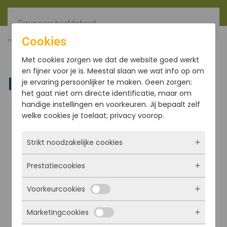
Terug naar hoofdinhoud
Cookies
HOME
FILTER
VANILLE (50% ALCOHOL) (CONV.)
Met cookies zorgen we dat de website goed werkt
en fijner voor je is. Meestal slaan we wat info op om
je ervaring persoonlijker te maken. Geen zorgen:
Linkedin
het gaat niet om directe identificatie, maar om
handige instellingen en voorkeuren. Jij bepaalt zelf
welke cookies je toelaat; privacy voorop.
Strikt noodzakelijke cookies
Prestatiecookies
Deze cookies zorgen ervoor dat de website
überhaupt werkt. Ze zijn dus altijd actief en
Voorkeurcookies
kunnen niet worden uitgezet. Meestal worden
Met deze cookies zien we hoe vaak onze site
ze alleen geplaatst als jij iets doet, zoals
bezocht wordt, waar bezoekers vandaan
Marketingcookies
inloggen, een formulier invullen of je
komen en welke pagina’s populair zijn. Zo
Deze cookies onthouden jouw voorkeuren.
privacyvoorkeuren opslaan. Je kunt je browser
kunnen we de website blijven verbeteren.