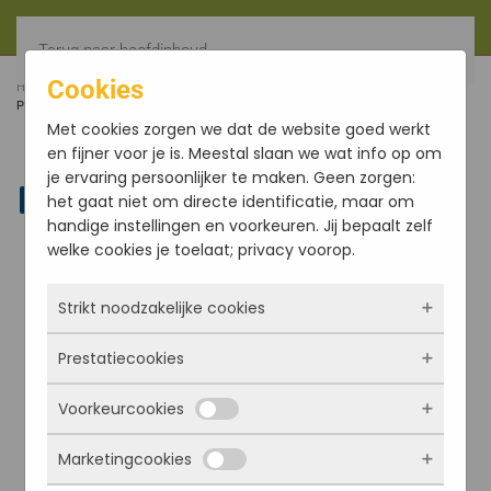
Terug naar hoofdinhoud
Cookies
HOME
FILTER
BASIS YOGAMAT, 63X183X0.5CM, KLEUR
PAARS
Met cookies zorgen we dat de website goed werkt
en fijner voor je is. Meestal slaan we wat info op om
je ervaring persoonlijker te maken. Geen zorgen:
Linkedin
het gaat niet om directe identificatie, maar om
handige instellingen en voorkeuren. Jij bepaalt zelf
welke cookies je toelaat; privacy voorop.
Strikt noodzakelijke cookies
Prestatiecookies
Deze cookies zorgen ervoor dat de website
überhaupt werkt. Ze zijn dus altijd actief en
Voorkeurcookies
kunnen niet worden uitgezet. Meestal worden
Met deze cookies zien we hoe vaak onze site
ze alleen geplaatst als jij iets doet, zoals
bezocht wordt, waar bezoekers vandaan
Marketingcookies
inloggen, een formulier invullen of je
komen en welke pagina’s populair zijn. Zo
Deze cookies onthouden jouw voorkeuren.
privacyvoorkeuren opslaan. Je kunt je browser
kunnen we de website blijven verbeteren.