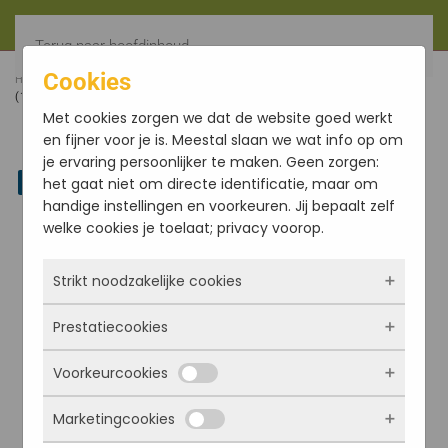
Terug naar hoofdinhoud
Cookies
HOME
FILTER
LEMONGRASS AUROSHIKHA 10GR
(10X10GR)
Met cookies zorgen we dat de website goed werkt
en fijner voor je is. Meestal slaan we wat info op om
je ervaring persoonlijker te maken. Geen zorgen:
Linkedin
het gaat niet om directe identificatie, maar om
handige instellingen en voorkeuren. Jij bepaalt zelf
welke cookies je toelaat; privacy voorop.
Strikt noodzakelijke cookies
Prestatiecookies
Deze cookies zorgen ervoor dat de website
überhaupt werkt. Ze zijn dus altijd actief en
Voorkeurcookies
kunnen niet worden uitgezet. Meestal worden
Met deze cookies zien we hoe vaak onze site
ze alleen geplaatst als jij iets doet, zoals
bezocht wordt, waar bezoekers vandaan
Marketingcookies
inloggen, een formulier invullen of je
komen en welke pagina’s populair zijn. Zo
Deze cookies onthouden jouw voorkeuren.
privacyvoorkeuren opslaan. Je kunt je browser
kunnen we de website blijven verbeteren.