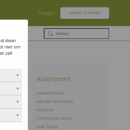
Inloggen
NIEUWE KLANTEN
al slaan
at niet om
lt zelf
Assortiment
ltijd
AANBIEDINGEN
 als jij
NIEUWE ARTIKELEN
opslaan.
ekers
chuwt,
 blijven
WIEROOK
een
. Als je
evulde
ETHERISCHE OLIËN
stieken.
 vindt.
FAIR TRADE