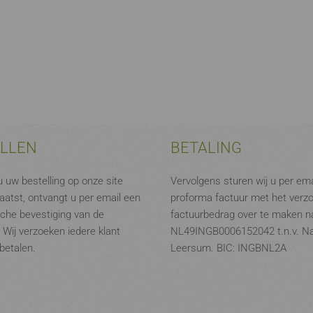
ELLEN
BETALING
 uw bestelling op onze site
Vervolgens sturen wij u per ema
aatst, ontvangt u per email een
proforma factuur met het verz
che bevestiging van de
factuurbedrag over te maken na
. Wij verzoeken iedere klant
NL49INGB0006152042 t.n.v. N
 betalen.
Leersum. BIC: INGBNL2A