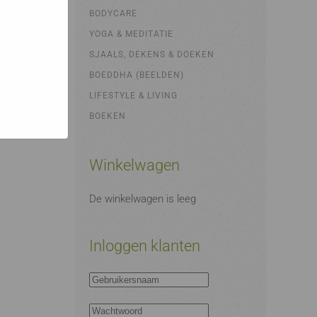
bsites
e hoe zij
BODYCARE
ed
g). Er
YOGA & MEDITATIE
code van
SJAALS, DEKENS & DOEKEN
teeds
BOEDDHA (BEELDEN)
LIFESTYLE & LIVING
BOEKEN
Winkelwagen
De winkelwagen is leeg
Inloggen klanten