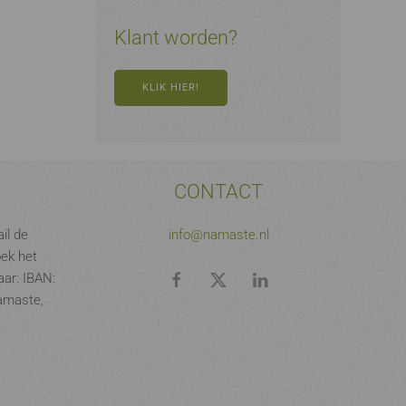
Klant worden?
KLIK HIER!
CONTACT
il de
info@namaste.nl
oek het
ar: IBAN:
amaste,