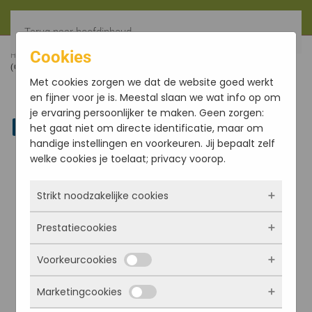
Terug naar hoofdinhoud
Cookies
HOME
FILTER
HEILIG HOUT HANGER INCA KRUIS
(CHAKANA) 35MM
Met cookies zorgen we dat de website goed werkt
en fijner voor je is. Meestal slaan we wat info op om
je ervaring persoonlijker te maken. Geen zorgen:
Linkedin
het gaat niet om directe identificatie, maar om
handige instellingen en voorkeuren. Jij bepaalt zelf
welke cookies je toelaat; privacy voorop.
Strikt noodzakelijke cookies
Prestatiecookies
Deze cookies zorgen ervoor dat de website
überhaupt werkt. Ze zijn dus altijd actief en
Voorkeurcookies
kunnen niet worden uitgezet. Meestal worden
Met deze cookies zien we hoe vaak onze site
ze alleen geplaatst als jij iets doet, zoals
bezocht wordt, waar bezoekers vandaan
Marketingcookies
inloggen, een formulier invullen of je
komen en welke pagina’s populair zijn. Zo
Deze cookies onthouden jouw voorkeuren.
privacyvoorkeuren opslaan. Je kunt je browser
kunnen we de website blijven verbeteren.