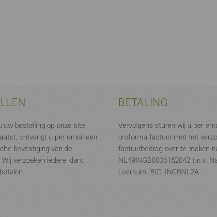
ELLEN
BETALING
 uw bestelling op onze site
Vervolgens sturen wij u per ema
aatst, ontvangt u per email een
proforma factuur met het verz
che bevestiging van de
factuurbedrag over te maken na
. Wij verzoeken iedere klant
NL49INGB0006152042 t.n.v. N
 betalen.
Leersum. BIC: INGBNL2A