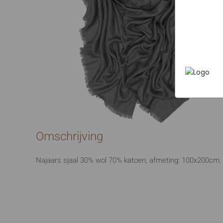
Marketi
In het
P
heen te
uw pers
werken 
wordt g
je brows
adverten
Omschrijving
Najaars sjaal 30% wol 70% katoen, afmeting: 100x200cm, 