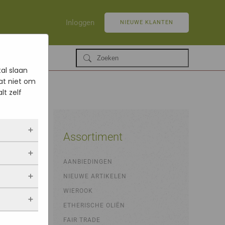
Inloggen
NIEUWE KLANTEN
al slaan
at niet om
lt zelf
Assortiment
n,
ltijd
AANBIEDINGEN
 als jij
NIEUWE ARTIKELEN
opslaan.
ekers
chuwt,
 blijven
WIEROOK
een
. Als je
evulde
ETHERISCHE OLIËN
stieken.
 vindt.
FAIR TRADE