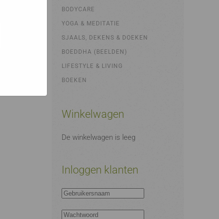
bsites
e hoe zij
BODYCARE
ed
g). Er
YOGA & MEDITATIE
code van
SJAALS, DEKENS & DOEKEN
teeds
BOEDDHA (BEELDEN)
LIFESTYLE & LIVING
BOEKEN
Winkelwagen
De winkelwagen is leeg
Inloggen klanten