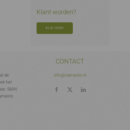
Klant worden?
KLIK HIER!
CONTACT
il de
info@namaste.nl
oek het
ar: IBAN:
amaste,