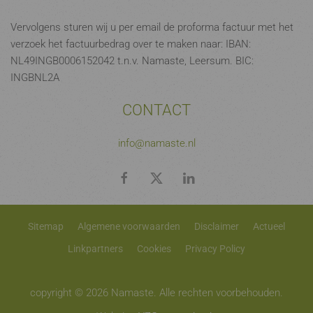
Vervolgens sturen wij u per email de proforma factuur met het
verzoek het factuurbedrag over te maken naar: IBAN:
NL49INGB0006152042 t.n.v. Namaste, Leersum. BIC:
INGBNL2A
CONTACT
info@namaste.nl
Sitemap
Algemene voorwaarden
Disclaimer
Actueel
Linkpartners
Cookies
Privacy Policy
copyright © 2026 Namaste. Alle rechten voorbehouden.