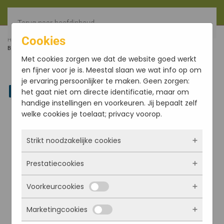
Terug naar hoofdinhoud
Cookies
HOME
FILTER
VOORJAARS SJAAL WOL & KATOEN,
BORDEAUX ROOD
Met cookies zorgen we dat de website goed werkt
en fijner voor je is. Meestal slaan we wat info op om
je ervaring persoonlijker te maken. Geen zorgen:
Linkedin
het gaat niet om directe identificatie, maar om
handige instellingen en voorkeuren. Jij bepaalt zelf
welke cookies je toelaat; privacy voorop.
Strikt noodzakelijke cookies
Prestatiecookies
Deze cookies zorgen ervoor dat de website
überhaupt werkt. Ze zijn dus altijd actief en
Voorkeurcookies
kunnen niet worden uitgezet. Meestal worden
Met deze cookies zien we hoe vaak onze site
ze alleen geplaatst als jij iets doet, zoals
bezocht wordt, waar bezoekers vandaan
Marketingcookies
inloggen, een formulier invullen of je
komen en welke pagina’s populair zijn. Zo
Deze cookies onthouden jouw voorkeuren.
privacyvoorkeuren opslaan. Je kunt je browser
kunnen we de website blijven verbeteren.