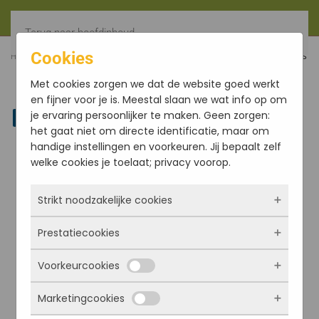
Terug naar hoofdinhoud
Cookies
HOME
FILTER
VOORJAARS SJAAL WOL & KATOEN, GRIJS
Met cookies zorgen we dat de website goed werkt
en fijner voor je is. Meestal slaan we wat info op om
je ervaring persoonlijker te maken. Geen zorgen:
Linkedin
het gaat niet om directe identificatie, maar om
handige instellingen en voorkeuren. Jij bepaalt zelf
welke cookies je toelaat; privacy voorop.
Strikt noodzakelijke cookies
Prestatiecookies
Deze cookies zorgen ervoor dat de website
überhaupt werkt. Ze zijn dus altijd actief en
Voorkeurcookies
kunnen niet worden uitgezet. Meestal worden
Met deze cookies zien we hoe vaak onze site
ze alleen geplaatst als jij iets doet, zoals
bezocht wordt, waar bezoekers vandaan
Marketingcookies
inloggen, een formulier invullen of je
komen en welke pagina’s populair zijn. Zo
Deze cookies onthouden jouw voorkeuren.
privacyvoorkeuren opslaan. Je kunt je browser
kunnen we de website blijven verbeteren.