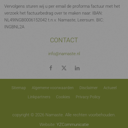
Vervolgens sturen wij u per email de proforma factuur met het
verzoek het factuurbedrag over te maken naar: IBAN:
NL49INGB0006152042 t.n.v. Namaste, Leersum. BIC:
INGBNL2A
CONTACT
info@namaste.nl
Sitemap
Algemene voorwaarden
Disclaimer
Actueel
Linkpartners
Cookies
Privacy Policy
copyright © 2026 Namaste. Alle rechten voorbehouden.
Website:
YZCommunicatie