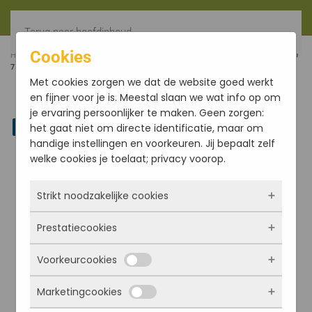
Terug naar hoofdinhoud
Cookies
HOME
FILTER
TINGSHA HOESJE KATOEN ORANJE/ROOD
7.5CM
Met cookies zorgen we dat de website goed werkt
en fijner voor je is. Meestal slaan we wat info op om
je ervaring persoonlijker te maken. Geen zorgen:
Linkedin
het gaat niet om directe identificatie, maar om
handige instellingen en voorkeuren. Jij bepaalt zelf
welke cookies je toelaat; privacy voorop.
Strikt noodzakelijke cookies
Prestatiecookies
Deze cookies zorgen ervoor dat de website
überhaupt werkt. Ze zijn dus altijd actief en
Voorkeurcookies
kunnen niet worden uitgezet. Meestal worden
Met deze cookies zien we hoe vaak onze site
ze alleen geplaatst als jij iets doet, zoals
bezocht wordt, waar bezoekers vandaan
Marketingcookies
inloggen, een formulier invullen of je
komen en welke pagina’s populair zijn. Zo
Deze cookies onthouden jouw voorkeuren.
privacyvoorkeuren opslaan. Je kunt je browser
kunnen we de website blijven verbeteren.