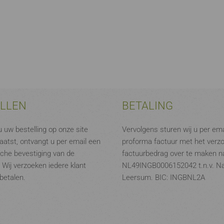
ELLEN
BETALING
 uw bestelling op onze site
Vervolgens sturen wij u per ema
aatst, ontvangt u per email een
proforma factuur met het verz
che bevestiging van de
factuurbedrag over te maken na
. Wij verzoeken iedere klant
NL49INGB0006152042 t.n.v. N
 betalen.
Leersum. BIC: INGBNL2A