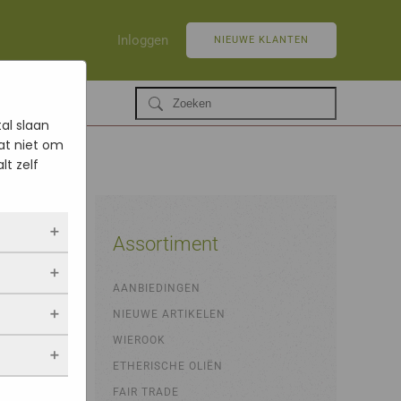
Inloggen
NIEUWE KLANTEN
al slaan
at niet om
lt zelf
Assortiment
ltijd
AANBIEDINGEN
 als jij
NIEUWE ARTIKELEN
opslaan.
ekers
chuwt,
 blijven
WIEROOK
een
. Als je
evulde
ETHERISCHE OLIËN
stieken.
 vindt.
FAIR TRADE