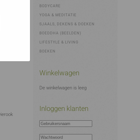
bsites
e hoe zij
BODYCARE
ed
g). Er
YOGA & MEDITATIE
code van
SJAALS, DEKENS & DOEKEN
teeds
BOEDDHA (BEELDEN)
LIFESTYLE & LIVING
BOEKEN
Winkelwagen
De winkelwagen is leeg
Inloggen klanten
wierook