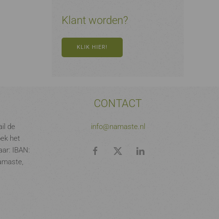
Klant worden?
KLIK HIER!
CONTACT
il de
info@namaste.nl
oek het
ar: IBAN:
amaste,