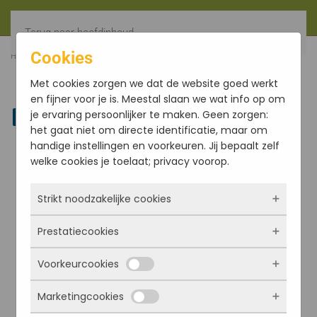
Terug naar hoofdinhoud
Cookies
HOME
FILTER
TINGSHA'S DRAAK 6,5CM
Met cookies zorgen we dat de website goed werkt
en fijner voor je is. Meestal slaan we wat info op om
je ervaring persoonlijker te maken. Geen zorgen:
Linkedin
het gaat niet om directe identificatie, maar om
handige instellingen en voorkeuren. Jij bepaalt zelf
welke cookies je toelaat; privacy voorop.
Strikt noodzakelijke cookies
Prestatiecookies
Deze cookies zorgen ervoor dat de website
überhaupt werkt. Ze zijn dus altijd actief en
Voorkeurcookies
kunnen niet worden uitgezet. Meestal worden
Met deze cookies zien we hoe vaak onze site
ze alleen geplaatst als jij iets doet, zoals
bezocht wordt, waar bezoekers vandaan
Marketingcookies
inloggen, een formulier invullen of je
komen en welke pagina’s populair zijn. Zo
Deze cookies onthouden jouw voorkeuren.
privacyvoorkeuren opslaan. Je kunt je browser
kunnen we de website blijven verbeteren.