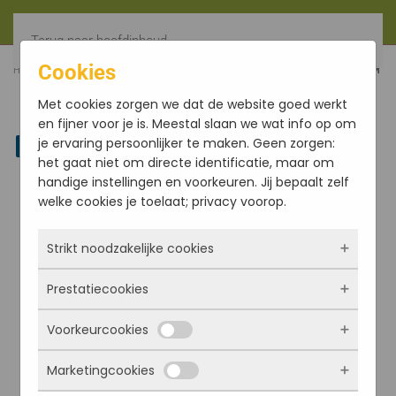
Terug naar hoofdinhoud
Cookies
HOME
FILTER
KLANKSCHAALSTOKJES MET SUEDE 15CM
Met cookies zorgen we dat de website goed werkt
en fijner voor je is. Meestal slaan we wat info op om
je ervaring persoonlijker te maken. Geen zorgen:
Linkedin
het gaat niet om directe identificatie, maar om
handige instellingen en voorkeuren. Jij bepaalt zelf
welke cookies je toelaat; privacy voorop.
Strikt noodzakelijke cookies
Prestatiecookies
Deze cookies zorgen ervoor dat de website
überhaupt werkt. Ze zijn dus altijd actief en
Voorkeurcookies
kunnen niet worden uitgezet. Meestal worden
Met deze cookies zien we hoe vaak onze site
ze alleen geplaatst als jij iets doet, zoals
bezocht wordt, waar bezoekers vandaan
Marketingcookies
inloggen, een formulier invullen of je
komen en welke pagina’s populair zijn. Zo
Deze cookies onthouden jouw voorkeuren.
privacyvoorkeuren opslaan. Je kunt je browser
kunnen we de website blijven verbeteren.