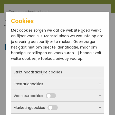
Terug naar hoofdinhoud
Cookies
HOME
FILTER
JASMIN ENCENS D´AUROVILLE
GEURSACHETS (10)
Met cookies zorgen we dat de website goed werkt
en fijner voor je is. Meestal slaan we wat info op om
je ervaring persoonlijker te maken. Geen zorgen:
Linkedin
het gaat niet om directe identificatie, maar om
handige instellingen en voorkeuren. Jij bepaalt zelf
welke cookies je toelaat; privacy voorop.
Strikt noodzakelijke cookies
Prestatiecookies
Deze cookies zorgen ervoor dat de website
überhaupt werkt. Ze zijn dus altijd actief en
Voorkeurcookies
kunnen niet worden uitgezet. Meestal worden
Met deze cookies zien we hoe vaak onze site
ze alleen geplaatst als jij iets doet, zoals
bezocht wordt, waar bezoekers vandaan
Marketingcookies
inloggen, een formulier invullen of je
komen en welke pagina’s populair zijn. Zo
Deze cookies onthouden jouw voorkeuren.
privacyvoorkeuren opslaan. Je kunt je browser
kunnen we de website blijven verbeteren.