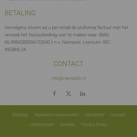
BETALING
Vervolgens sturen wij u per email de proforma factuur met het
verzoek het factuurbedrag over te maken naar: IBAN:
NL49INGB0006152042 t.n.v. Namaste, Leersum. BIC:
INGBNL2A
CONTACT
info@namaste.nl
Sitemap
Algemene voorwaarden
Disclaimer
Actueel
Linkpartners
Cookies
Privacy Policy