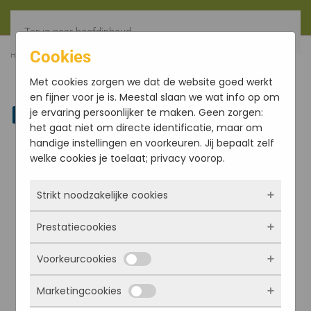
Terug naar hoofdinhoud
Cookies
HOME
FILTER
NAMASTE NAGCHAMPA 15GR (12X15GR)
Met cookies zorgen we dat de website goed werkt
en fijner voor je is. Meestal slaan we wat info op om
je ervaring persoonlijker te maken. Geen zorgen:
Linkedin
het gaat niet om directe identificatie, maar om
handige instellingen en voorkeuren. Jij bepaalt zelf
welke cookies je toelaat; privacy voorop.
Strikt noodzakelijke cookies
Prestatiecookies
Deze cookies zorgen ervoor dat de website
überhaupt werkt. Ze zijn dus altijd actief en
Voorkeurcookies
kunnen niet worden uitgezet. Meestal worden
Met deze cookies zien we hoe vaak onze site
ze alleen geplaatst als jij iets doet, zoals
bezocht wordt, waar bezoekers vandaan
Marketingcookies
inloggen, een formulier invullen of je
komen en welke pagina’s populair zijn. Zo
Deze cookies onthouden jouw voorkeuren.
privacyvoorkeuren opslaan. Je kunt je browser
kunnen we de website blijven verbeteren.