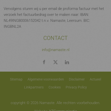
Vervolgens sturen wij u per email de proforma factuur met het
verzoek het factuurbedrag over te maken naar: IBAN:
NL49INGB0006152042 t.n.v. Namaste, Leersum. BIC:
INGBNL2A
CONTACT
info@namaste.nl
Sitemap
Algemene voorwaarden
Disclaimer
Actueel
Linkpartners
Cookies
Privacy Policy
copyright © 2026 Namaste. Alle rechten voorbehouden.