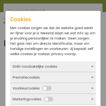
Terug naar hoofdinhoud
Cookies
HOME
FILTER
SANDALWOOD ENCENS D´AUROVILLE
KEGELS (5)
Met cookies zorgen we dat de website goed werkt
en fijner voor je is. Meestal slaan we wat info op om
je ervaring persoonlijker te maken. Geen zorgen:
Linkedin
het gaat niet om directe identificatie, maar om
handige instellingen en voorkeuren. Jij bepaalt zelf
welke cookies je toelaat; privacy voorop.
Strikt noodzakelijke cookies
Prestatiecookies
Deze cookies zorgen ervoor dat de website
überhaupt werkt. Ze zijn dus altijd actief en
Voorkeurcookies
kunnen niet worden uitgezet. Meestal worden
Met deze cookies zien we hoe vaak onze site
ze alleen geplaatst als jij iets doet, zoals
bezocht wordt, waar bezoekers vandaan
Marketingcookies
inloggen, een formulier invullen of je
komen en welke pagina’s populair zijn. Zo
Deze cookies onthouden jouw voorkeuren.
privacyvoorkeuren opslaan. Je kunt je browser
kunnen we de website blijven verbeteren.