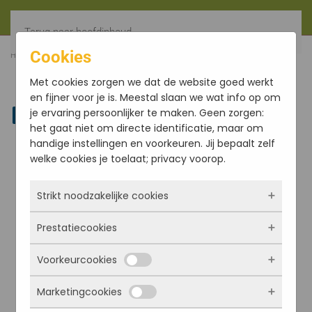
Terug naar hoofdinhoud
Cookies
HOME
FILTER
YOGAMAT 66X185X0.5CM, KLEUR PETROL
Met cookies zorgen we dat de website goed werkt
en fijner voor je is. Meestal slaan we wat info op om
je ervaring persoonlijker te maken. Geen zorgen:
Linkedin
het gaat niet om directe identificatie, maar om
handige instellingen en voorkeuren. Jij bepaalt zelf
welke cookies je toelaat; privacy voorop.
Strikt noodzakelijke cookies
Prestatiecookies
Deze cookies zorgen ervoor dat de website
überhaupt werkt. Ze zijn dus altijd actief en
Voorkeurcookies
kunnen niet worden uitgezet. Meestal worden
Met deze cookies zien we hoe vaak onze site
ze alleen geplaatst als jij iets doet, zoals
bezocht wordt, waar bezoekers vandaan
Marketingcookies
inloggen, een formulier invullen of je
komen en welke pagina’s populair zijn. Zo
Deze cookies onthouden jouw voorkeuren.
privacyvoorkeuren opslaan. Je kunt je browser
kunnen we de website blijven verbeteren.