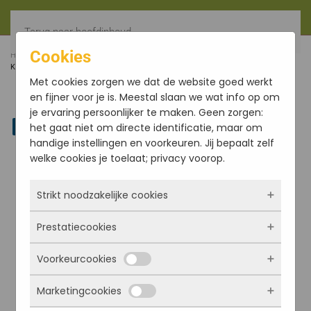
Terug naar hoofdinhoud
Cookies
HOME
FILTER
MEDITATIEKUSSEN SET 7 CHAKRA BIO
KATOEN
Met cookies zorgen we dat de website goed werkt
en fijner voor je is. Meestal slaan we wat info op om
je ervaring persoonlijker te maken. Geen zorgen:
Linkedin
het gaat niet om directe identificatie, maar om
handige instellingen en voorkeuren. Jij bepaalt zelf
welke cookies je toelaat; privacy voorop.
Strikt noodzakelijke cookies
Prestatiecookies
Deze cookies zorgen ervoor dat de website
überhaupt werkt. Ze zijn dus altijd actief en
Voorkeurcookies
kunnen niet worden uitgezet. Meestal worden
Met deze cookies zien we hoe vaak onze site
ze alleen geplaatst als jij iets doet, zoals
bezocht wordt, waar bezoekers vandaan
Marketingcookies
inloggen, een formulier invullen of je
komen en welke pagina’s populair zijn. Zo
Deze cookies onthouden jouw voorkeuren.
privacyvoorkeuren opslaan. Je kunt je browser
kunnen we de website blijven verbeteren.