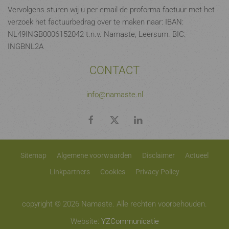
Vervolgens sturen wij u per email de proforma factuur met het
verzoek het factuurbedrag over te maken naar: IBAN:
NL49INGB0006152042 t.n.v. Namaste, Leersum. BIC:
INGBNL2A
CONTACT
info@namaste.nl
Sitemap
Algemene voorwaarden
Disclaimer
Actueel
Linkpartners
Cookies
Privacy Policy
copyright © 2026 Namaste. Alle rechten voorbehouden.
Website:
YZCommunicatie