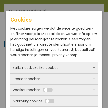
Terug naar hoofdinhoud
Cookies
HOME
FILTER
TRAY FLESJES 25ML, BRUIN GLAS, EXCL
DOP (135)
Met cookies zorgen we dat de website goed werkt
en fijner voor je is. Meestal slaan we wat info op om
je ervaring persoonlijker te maken. Geen zorgen:
Linkedin
het gaat niet om directe identificatie, maar om
handige instellingen en voorkeuren. Jij bepaalt zelf
welke cookies je toelaat; privacy voorop.
Strikt noodzakelijke cookies
Prestatiecookies
Deze cookies zorgen ervoor dat de website
überhaupt werkt. Ze zijn dus altijd actief en
Voorkeurcookies
kunnen niet worden uitgezet. Meestal worden
Met deze cookies zien we hoe vaak onze site
ze alleen geplaatst als jij iets doet, zoals
bezocht wordt, waar bezoekers vandaan
Marketingcookies
inloggen, een formulier invullen of je
komen en welke pagina’s populair zijn. Zo
Deze cookies onthouden jouw voorkeuren.
privacyvoorkeuren opslaan. Je kunt je browser
kunnen we de website blijven verbeteren.