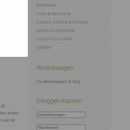
bsites
e hoe zij
BODYCARE
ed
g). Er
YOGA & MEDITATIE
code van
SJAALS, DEKENS & DOEKEN
teeds
BOEDDHA (BEELDEN)
LIFESTYLE & LIVING
BOEKEN
Winkelwagen
De winkelwagen is leeg
Inloggen klanten
rdt
t het Andes
e van de