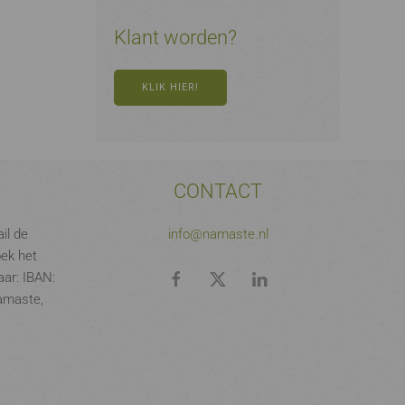
Klant worden?
KLIK HIER!
CONTACT
il de
info@namaste.nl
oek het
ar: IBAN:
amaste,