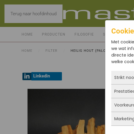
Terug naar hoofdinhoud
Cookie
HOME
PRODUCTEN
FILOSOFIE
SERVICE
CO
Met cookie
we wat inf
HOME
FILTER
HEILIG HOUT (PALO SANTO) HOUT
directe ide
welke cooki
Linkedin
Strikt no
Prestatie
Deze coo
actief e
Voorkeur
iets doe
Met dez
Je kunt 
vandaan
Marketin
maar da
verbeter
Deze co
persoon
deze co
gegevens