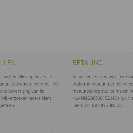
ELLEN
BETALING
 uw bestelling op onze site
Vervolgens sturen wij u per ema
aatst, ontvangt u per email een
proforma factuur met het verz
che bevestiging van de
factuurbedrag over te maken na
. Wij verzoeken iedere klant
NL49INGB0006152042 t.n.v. N
 betalen.
Leersum. BIC: INGBNL2A