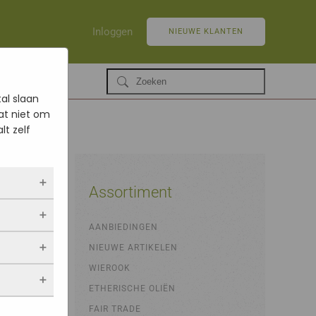
Inloggen
NIEUWE KLANTEN
al slaan
at niet om
lt zelf
Assortiment
ltijd
AANBIEDINGEN
 als jij
NIEUWE ARTIKELEN
opslaan.
ekers
chuwt,
 blijven
WIEROOK
een
. Als je
evulde
ETHERISCHE OLIËN
stieken.
 vindt.
FAIR TRADE