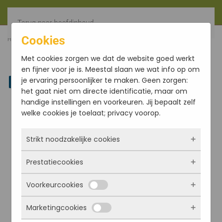
Terug naar hoofdinhoud
Cookies
HOME
FILTER
PATCHOULI MORNING STAR 50ST (12)
Met cookies zorgen we dat de website goed werkt
en fijner voor je is. Meestal slaan we wat info op om
je ervaring persoonlijker te maken. Geen zorgen:
Linkedin
het gaat niet om directe identificatie, maar om
handige instellingen en voorkeuren. Jij bepaalt zelf
welke cookies je toelaat; privacy voorop.
Strikt noodzakelijke cookies
Prestatiecookies
Deze cookies zorgen ervoor dat de website
überhaupt werkt. Ze zijn dus altijd actief en
Voorkeurcookies
kunnen niet worden uitgezet. Meestal worden
Met deze cookies zien we hoe vaak onze site
ze alleen geplaatst als jij iets doet, zoals
bezocht wordt, waar bezoekers vandaan
Marketingcookies
inloggen, een formulier invullen of je
komen en welke pagina’s populair zijn. Zo
Deze cookies onthouden jouw voorkeuren.
privacyvoorkeuren opslaan. Je kunt je browser
kunnen we de website blijven verbeteren.