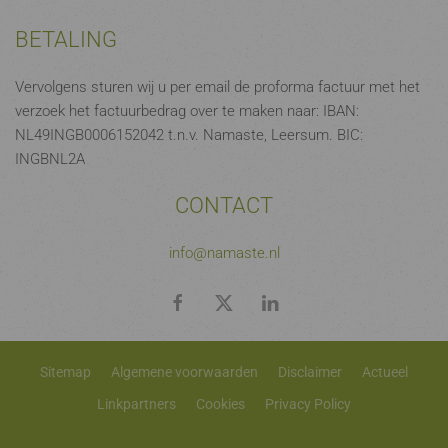
BETALING
Vervolgens sturen wij u per email de proforma factuur met het
verzoek het factuurbedrag over te maken naar: IBAN:
NL49INGB0006152042 t.n.v. Namaste, Leersum. BIC:
INGBNL2A
CONTACT
info@namaste.nl
Sitemap
Algemene voorwaarden
Disclaimer
Actueel
Linkpartners
Cookies
Privacy Policy