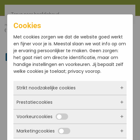
Terug naar hoofdinhoud
Cookies
HOME
FILTER
MOUNTAINS ENCENS D´AUROVILLE 10GR
(10X10GR)
Met cookies zorgen we dat de website goed werkt
en fijner voor je is. Meestal slaan we wat info op om
je ervaring persoonlijker te maken. Geen zorgen:
Linkedin
het gaat niet om directe identificatie, maar om
handige instellingen en voorkeuren. Jij bepaalt zelf
welke cookies je toelaat; privacy voorop.
Strikt noodzakelijke cookies
Prestatiecookies
Deze cookies zorgen ervoor dat de website
überhaupt werkt. Ze zijn dus altijd actief en
Voorkeurcookies
kunnen niet worden uitgezet. Meestal worden
Met deze cookies zien we hoe vaak onze site
ze alleen geplaatst als jij iets doet, zoals
bezocht wordt, waar bezoekers vandaan
Marketingcookies
inloggen, een formulier invullen of je
komen en welke pagina’s populair zijn. Zo
Deze cookies onthouden jouw voorkeuren.
privacyvoorkeuren opslaan. Je kunt je browser
kunnen we de website blijven verbeteren.