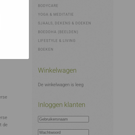
bsites
e hoe zij
BODYCARE
ed
g). Er
YOGA & MEDITATIE
code van
SJAALS, DEKENS & DOEKEN
teeds
BOEDDHA (BEELDEN)
LIFESTYLE & LIVING
BOEKEN
Winkelwagen
De winkelwagen is leeg
erse
Inloggen klanten
erse
t de