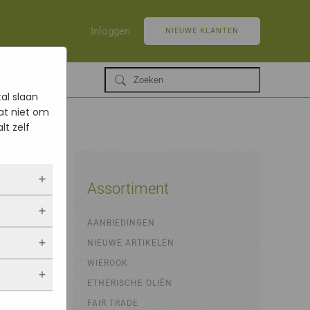
Inloggen
NIEUWE KLANTEN
al slaan
at niet om
lt zelf
Assortiment
ing
ltijd
AANBIEDINGEN
 als jij
NIEUWE ARTIKELEN
opslaan.
ekers
chuwt,
 blijven
WIEROOK
een
. Als je
evulde
ETHERISCHE OLIËN
stieken.
 vindt.
FAIR TRADE