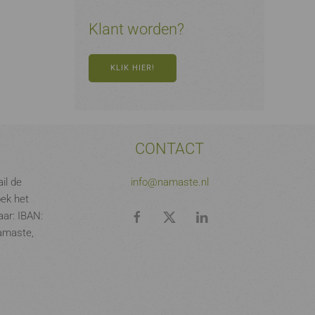
Klant worden?
KLIK HIER!
CONTACT
il de
info@namaste.nl
oek het
ar: IBAN:
amaste,