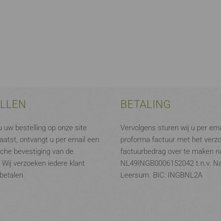
ELLEN
BETALING
 uw bestelling op onze site
Vervolgens sturen wij u per ema
aatst, ontvangt u per email een
proforma factuur met het verz
che bevestiging van de
factuurbedrag over te maken na
. Wij verzoeken iedere klant
NL49INGB0006152042 t.n.v. N
 betalen.
Leersum. BIC: INGBNL2A