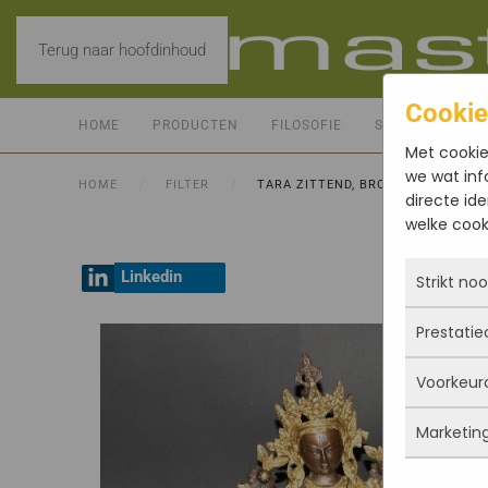
Terug naar hoofdinhoud
Cookie
HOME
PRODUCTEN
FILOSOFIE
SERVICE
CO
Met cookie
we wat inf
HOME
FILTER
TARA ZITTEND, BRONS MESSING 3
directe ide
welke cooki
Linkedin
Strikt no
Prestatie
Deze coo
actief e
Voorkeur
iets doe
Met dez
Je kunt 
vandaan
Marketin
maar da
verbeter
Deze co
persoon
deze co
gegevens