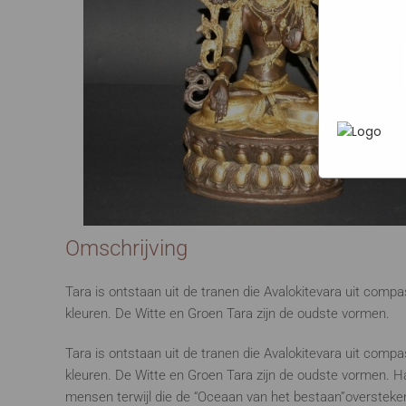
Marketi
In het
P
heen te
uw pers
werken 
wordt g
je brows
adverten
Omschrijving
Tara is ontstaan uit de tranen die Avalokitevara uit comp
kleuren. De Witte en Groen Tara zijn de oudste vormen.
Tara is ontstaan uit de tranen die Avalokitevara uit comp
kleuren. De Witte en Groen Tara zijn de oudste vormen. 
mensen terwijl die de “Oceaan van het bestaan”oversteke