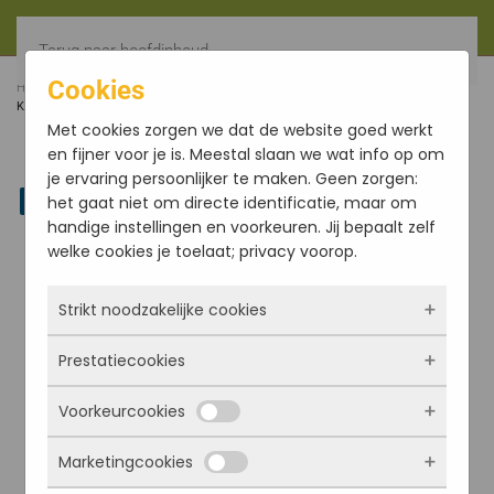
Terug naar hoofdinhoud
Cookies
HOME
BODYCARE
OVERIGE
SHIRODARA POT,
KOPER
Met cookies zorgen we dat de website goed werkt
en fijner voor je is. Meestal slaan we wat info op om
je ervaring persoonlijker te maken. Geen zorgen:
Linkedin
het gaat niet om directe identificatie, maar om
handige instellingen en voorkeuren. Jij bepaalt zelf
welke cookies je toelaat; privacy voorop.
Strikt noodzakelijke cookies
Prestatiecookies
Deze cookies zorgen ervoor dat de website
überhaupt werkt. Ze zijn dus altijd actief en
Voorkeurcookies
kunnen niet worden uitgezet. Meestal worden
Met deze cookies zien we hoe vaak onze site
ze alleen geplaatst als jij iets doet, zoals
bezocht wordt, waar bezoekers vandaan
Marketingcookies
inloggen, een formulier invullen of je
komen en welke pagina’s populair zijn. Zo
Deze cookies onthouden jouw voorkeuren.
privacyvoorkeuren opslaan. Je kunt je browser
kunnen we de website blijven verbeteren.