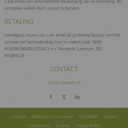
u per email een automatische bevestiging van de bestelling. Wij
verzoeken iedere klant vooruit te betalen.
BETALING
Vervolgens sturen wij u per email de proforma factuur met het
verzoek het factuurbedrag over te maken naar: IBAN:
NL49INGB0006152042 t.n.v. Namaste, Leersum. BIC:
INGBNL2A
CONTACT
info@namaste.nl
Sitemap
Algemene voorwaarden
Disclaimer
Actueel
Linkpartners
Cookies
Privacy Policy