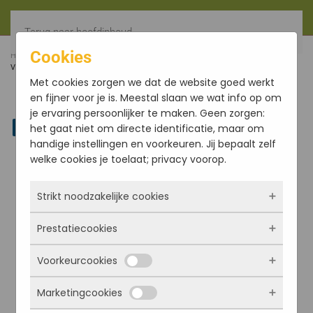
Terug naar hoofdinhoud
Cookies
HOME
BODYCARE
OVERIGE
WIT MARMEREN
VIJZEL, Ø 10CM
Met cookies zorgen we dat de website goed werkt
en fijner voor je is. Meestal slaan we wat info op om
je ervaring persoonlijker te maken. Geen zorgen:
Linkedin
het gaat niet om directe identificatie, maar om
handige instellingen en voorkeuren. Jij bepaalt zelf
welke cookies je toelaat; privacy voorop.
Strikt noodzakelijke cookies
Prestatiecookies
Deze cookies zorgen ervoor dat de website
überhaupt werkt. Ze zijn dus altijd actief en
Voorkeurcookies
kunnen niet worden uitgezet. Meestal worden
Met deze cookies zien we hoe vaak onze site
ze alleen geplaatst als jij iets doet, zoals
bezocht wordt, waar bezoekers vandaan
Marketingcookies
inloggen, een formulier invullen of je
komen en welke pagina’s populair zijn. Zo
Deze cookies onthouden jouw voorkeuren.
privacyvoorkeuren opslaan. Je kunt je browser
kunnen we de website blijven verbeteren.